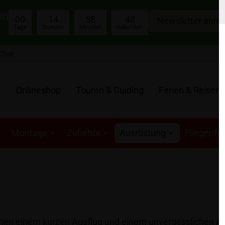
en
00
14
58
47
Newsletter anm
Tage
Stunden
Minuten
Sekunden
 Chur
Onlineshop
Touren & Guiding
Ferien & Reisen
Montage
Zubehör
Ausrüstung
Fliegenfi
hen einem kurzen Ausflug und einem unvergesslichen Ang