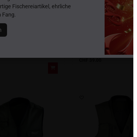
ige Fischereiartikel, ehrliche
n Fang.
n
RAGOT
este, 10 Taschen, Gr. XL
Gilet / Weste, 10 Tasch
CHF
39.00