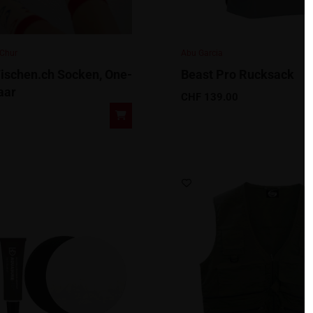
 Chur
Abu Garcia
ischen.ch Socken, One-
Beast Pro Rucksack
aar
CHF
139.00