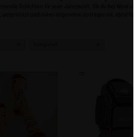
rmende Schichten für jede Jahreszeit. Ob du bei Wind 
zt, unterstützt und dabei angenehm zu tragen ist. Ideal für
Kategorien