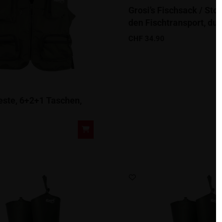
Grosi’s Fischsack / Stof
den Fischtransport, du
CHF
34.90
Weste, 6+2+1 Taschen,