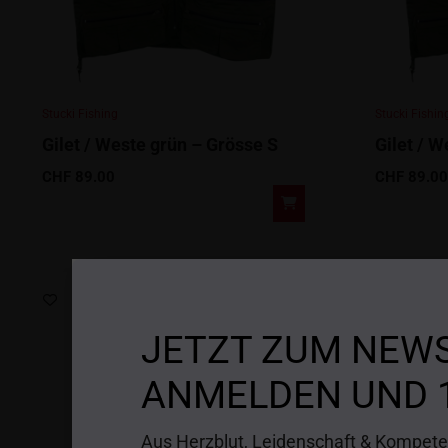
Stucki Fishing
Stucki Fishin
Gilet / Weste grün – Grösse S
Gilet / 
CHF
89.00
CHF
89.00
JETZT ZUM NEW
ANMELDEN UND 
Aus Herzblut, Leidenschaft & Kompeten