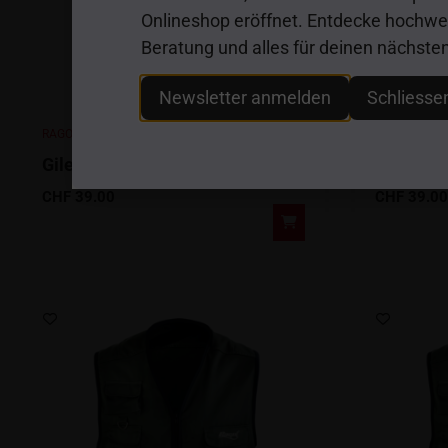
Onlineshop eröffnet. Entdecke hochwert
Beratung und alles für deinen nächste
Newsletter anmelden
Schliesse
RAGOT
RAGOT
Gilet / Weste, 10 Taschen, Gr. L
Gilet / W
CHF
39.00
CHF
39.00