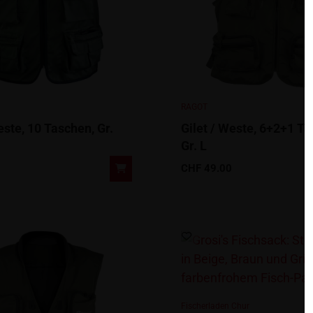
RAGOT
este, 10 Taschen, Gr.
Gilet / Weste, 6+2+1 Ta
Gr. L
CHF
49.00
Fischerladen Chur