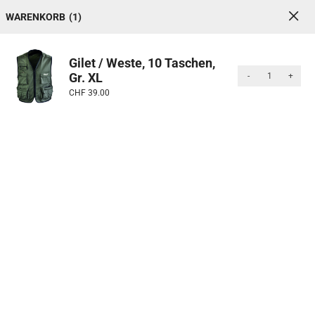
WARENKORB
1
elden
Gilet / Weste, 10 Taschen,
Bisheriger Fortschritt: 15%
(827 von 5567)
Gr. XL
-
+
CHF
39.00
0
1
Blog
Über uns
Datenbank
schen
Sale %
eltag. Unsere Auswahl bietet dir wetterfeste