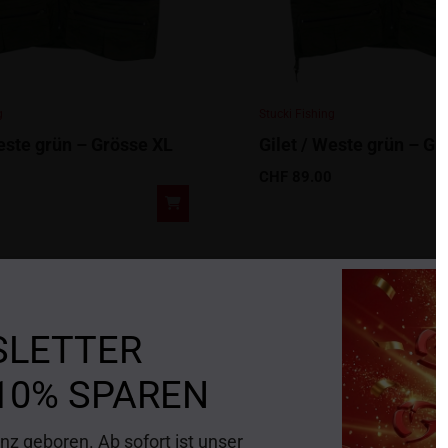
g
Stucki Fishing
Weste grün – Grösse XL
Gilet / Weste grün – G
CHF
89.00
SLETTER
10% SPAREN
z geboren. Ab sofort ist unser