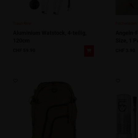
Traun River
Fischerladen
Aluminium Watstock, 4-teilig,
Angeln-F
120cm
Size, 1 P
CHF
59.90
CHF
3.90