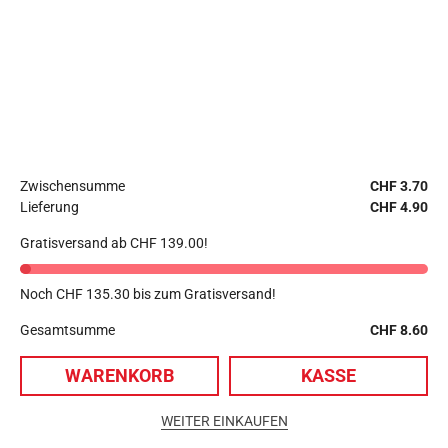
Zwischensumme
CHF
3.70
Lieferung
CHF
4.90
Gratisversand ab
CHF
139.00
!
Noch
CHF
135.30
bis zum Gratisversand!
Gesamtsumme
CHF
8.60
1
WARENKORB
KASSE
© Copyright 2022-2026 angeln-fischen.ch | Website by
pr24 GmbH
|
Website Support by
WordPress Support Schweiz
&
WP Support
|
WEITER EINKAUFEN
Schnelles
WordPress Hosting
? | Alle Rechte vorbehalten