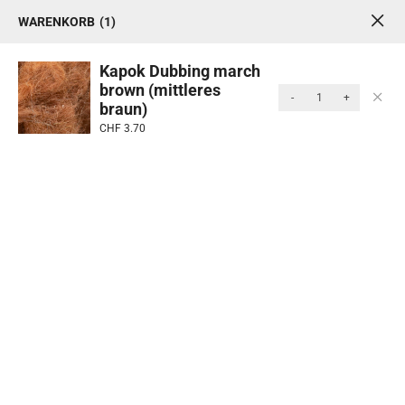
WARENKORB
1
1
0
MENU
Kapok Dubbing march
brown (mittleres
-
+
braun)
Produkte
CHF
3.70
Start
/
Fliegenfischen
/
Fliegenbinden
/ Dubbing
Kategorie: Dubbing
Dubbing ist ein feines Fasermaterial für Körper und
Köpfe von Fliegen. Es lässt sich leicht verarbeiten und
bietet eine natürliche oder auffällige Optik.
Sortieren Nach