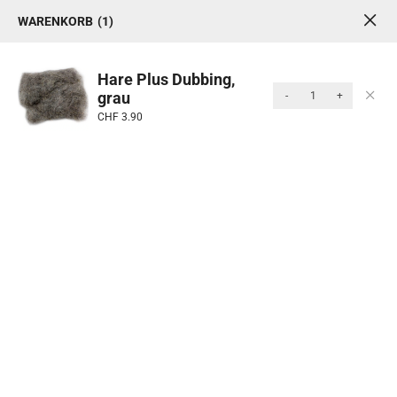
WARENKORB
1
1
0
MENU
Hare Plus Dubbing,
grau
-
+
Produkte
CHF
3.90
Start
/
Fliegenfischen
/
Fliegenbinden
/ Dubbing
Kategorie: Dubbing
Dubbing ist ein feines Fasermaterial für Körper und
Köpfe von Fliegen. Es lässt sich leicht verarbeiten und
bietet eine natürliche oder auffällige Optik.
Sortieren Nach