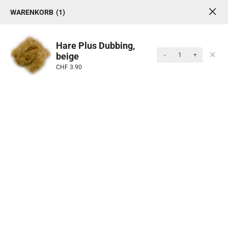
WARENKORB
1
1
0
MENU
Hare Plus Dubbing,
beige
-
+
Produkte
CHF
3.90
Start
/
Fliegenfischen
/
Fliegenbinden
/ Dubbing
Kategorie: Dubbing
Dubbing ist ein feines Fasermaterial für Körper und
Köpfe von Fliegen. Es lässt sich leicht verarbeiten und
bietet eine natürliche oder auffällige Optik.
Sortieren Nach