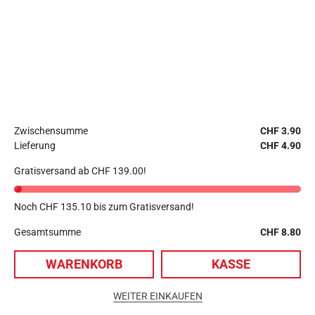
Zwischensumme
CHF
3.90
Lieferung
CHF
4.90
Gratisversand ab
CHF
139.00
!
Noch
CHF
135.10
bis zum Gratisversand!
Gesamtsumme
CHF
8.80
1
WARENKORB
KASSE
© Copyright 2022-2026 angeln-fischen.ch | Website by
pr24 GmbH
|
Website Support by
WordPress Support Schweiz
&
WP Support
|
WEITER EINKAUFEN
Schnelles
WordPress Hosting
? | Alle Rechte vorbehalten