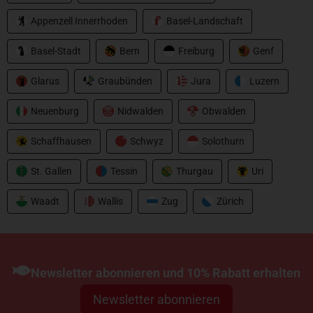
Appenzell Innerrhoden
Basel-Landschaft
Basel-Stadt
Bern
Freiburg
Genf
Glarus
Graubünden
Jura
Luzern
Neuenburg
Nidwalden
Obwalden
Schaffhausen
Schwyz
Solothurn
St. Gallen
Tessin
Thurgau
Uri
Waadt
Wallis
Zug
Zürich
Newsletter abonnieren und 10% Rabatt erhalten
Newsletter abonnieren