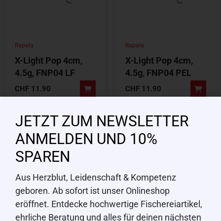
Rapala
Rapala
X-Light Pop 4cm,
X-Light Pop 4cm,
4.5g, FNP04 LF
4.5g, FNP04 PEL
CHF
11.90
CHF
11.90
JETZT ZUM NEWSLETTER
ANMELDEN UND 10%
SPAREN
Aus Herzblut, Leidenschaft & Kompetenz
geboren. Ab sofort ist unser Onlineshop
eröffnet. Entdecke hochwertige Fischereiartikel,
ehrliche Beratung und alles für deinen nächsten