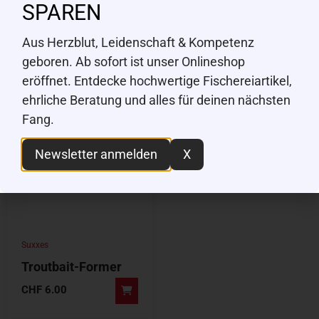
SPAREN
Plastik), 50g
Plastik), 50g
CHF
9.00
CHF
9.00
Aus Herzblut, Leidenschaft & Kompetenz
geboren. Ab sofort ist unser Onlineshop
eröffnet. Entdecke hochwertige Fischereiartikel,
ehrliche Beratung und alles für deinen nächsten
Fang.
Newsletter anmelden
X
Suxxes
Troutbait-Former
CHF
6.00