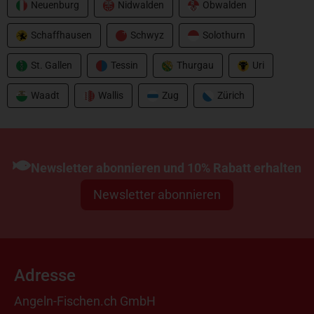
Neuenburg
Nidwalden
Obwalden
Schaffhausen
Schwyz
Solothurn
St. Gallen
Tessin
Thurgau
Uri
Waadt
Wallis
Zug
Zürich
Newsletter abonnieren und 10% Rabatt erhalten
Newsletter abonnieren
Adresse
Angeln-Fischen.ch GmbH