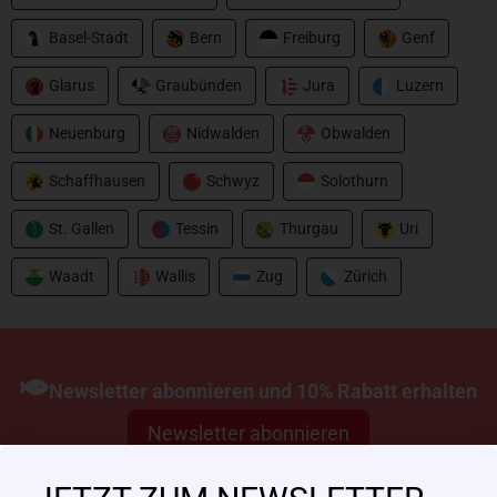
Basel-Stadt
Bern
Freiburg
Genf
Glarus
Graubünden
Jura
Luzern
Neuenburg
Nidwalden
Obwalden
Schaffhausen
Schwyz
Solothurn
St. Gallen
Tessin
Thurgau
Uri
Waadt
Wallis
Zug
Zürich
Newsletter abonnieren und 10% Rabatt erhalten
Newsletter abonnieren