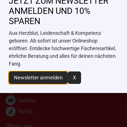
JETZT ZUM NEWSLETTER
ANMELDEN UND 10%
Adresse
SPAREN
Angeln-Fischen.ch GmbH
Aus Herzblut, Leidenschaft & Kompetenz
Dorfstrasse 46
geboren. Ab sofort ist unser Onlineshop
7220 Schiers
eröffnet. Entdecke hochwertige Fischereiartikel,
+41 81 508 13 13
ehrliche Beratung und alles für deinen nächsten
Fang.
kontakt@angeln-fischen.ch
Newsletter anmelden
X
Instagram
Facebook
Youtube
TikTok
Über uns