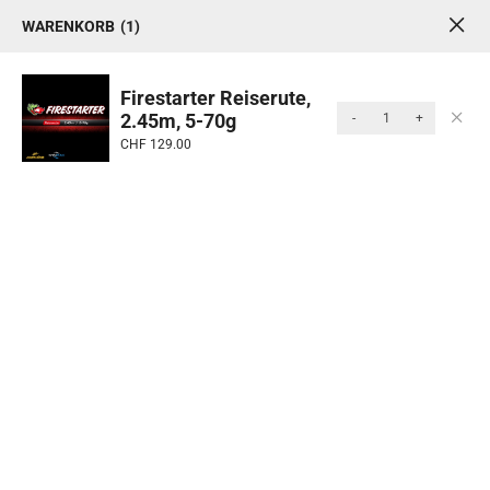
WARENKORB
1
1
0
MENU
Firestarter Reiserute,
2.45m, 5-70g
-
+
Produkte
CHF
129.00
Start
/ Rollen & Ruten
Kategorie: Rollen &
Ruten
Ruten und Rollen bilden das Herzstück jeder
erfolgreichen Angelausrüstung. Die Rute ermöglicht
präzise Würfe und eine feinfühlige Führung des
Köders, während die Rolle für kontrolliertes