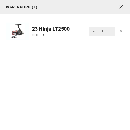
WARENKORB
1
1
0
MENU
23 Ninja LT2500
-
+
CHF
99.00
Produkte
Start
/ Rollen & Ruten
Kategorie: Rollen &
Ruten
Ruten und Rollen bilden das Herzstück jeder
erfolgreichen Angelausrüstung. Die Rute ermöglicht
präzise Würfe und eine feinfühlige Führung des
Köders, während die Rolle für kontrolliertes