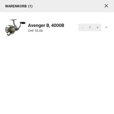
WARENKORB
1
1
0
MENU
Avenger B, 4000B
-
+
CHF
55.00
Produkte
Start
/ Rollen & Ruten
Kategorie: Rollen &
Ruten
Ruten und Rollen bilden das Herzstück jeder
erfolgreichen Angelausrüstung. Die Rute ermöglicht
präzise Würfe und eine feinfühlige Führung des
Köders, während die Rolle für kontrolliertes