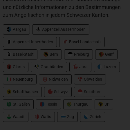
und nützliche Informationen zu den Bestimmungen
zum Angelfischen in jedem Schweizer Kanton.
Aargau
Appenzell Ausserrhoden
Appenzell Innerrhoden
Basel-Landschaft
Basel-Stadt
Bern
Freiburg
Genf
Glarus
Graubünden
Jura
Luzern
Neuenburg
Nidwalden
Obwalden
Schaffhausen
Schwyz
Solothurn
St. Gallen
Tessin
Thurgau
Uri
Waadt
Wallis
Zug
Zürich