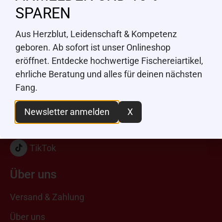
SPAREN
Dorfstrasse 46
7220 Schiers
Aus Herzblut, Leidenschaft & Kompetenz
geboren. Ab sofort ist unser Onlineshop
+41 81 508 13 13
eröffnet. Entdecke hochwertige Fischereiartikel,
kontakt@angeln-fischen.ch
ehrliche Beratung und alles für deinen nächsten
Fang.
Instagram
Facebook
Newsletter anmelden
X
Youtube
TikTok
Über uns
Versand & Zahlung
Über uns