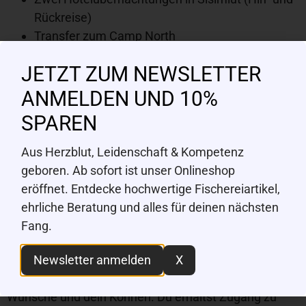
Rückreise)
Transfer zum Camp North
Aufenthalt im Camp im Doppelzimmer
JETZT ZUM NEWSLETTER
Vollpension
Sechs Tage Fischen ohne Guide
ANMELDEN UND 10%
SPAREN
Nicht inbegriffen
Flug nach Kopenhagen
Aus Herzblut, Leidenschaft & Kompetenz
geboren. Ab sofort ist unser Onlineshop
Du möchtest in Grönland fischen?
eröffnet. Entdecke hochwertige Fischereiartikel,
Wenn du die wilde Schönheit Grönlands mit der
ehrliche Beratung und alles für deinen nächsten
Fliegenrute erleben möchtest, helfen wir dir gerne
Fang.
weiter. Gemeinsam mit Rolf Häuptli und seinem
Newsletter anmelden
X
erfahrenen Team organisieren wir deine Fischerreise
individuell und professionell, abgestimmt auf deine
Wünsche und dein Können. Du erhältst Zugang zu