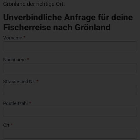
Grönland der richtige Ort.
Unverbindliche Anfrage für deine
Fischerreise nach Grönland
Vorname
*
Fischerreise
planen
(
kontakt@angeln-
Nachname
*
fischen.ch
)
Strasse und Nr.
*
Postleitzahl
*
Ort
*