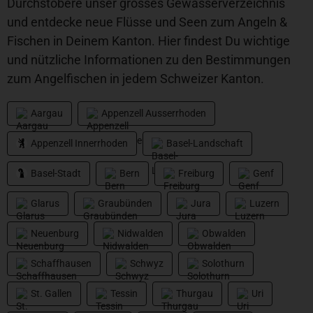
Durchstöbere unser grosses Gewässerverzeichnis
und entdecke neue Flüsse und Seen zum Angeln &
Fischen in Deinem Kanton. Hier findest Du wichtige
und nützliche Informationen zu den Bestimmungen
zum Angelfischen in jedem Schweizer Kanton.
Aargau
Appenzell Ausserrhoden
Appenzell Innerrhoden
Basel-Landschaft
Basel-Stadt
Bern
Freiburg
Genf
Glarus
Graubünden
Jura
Luzern
Neuenburg
Nidwalden
Obwalden
Schaffhausen
Schwyz
Solothurn
St. Gallen
Tessin
Thurgau
Uri