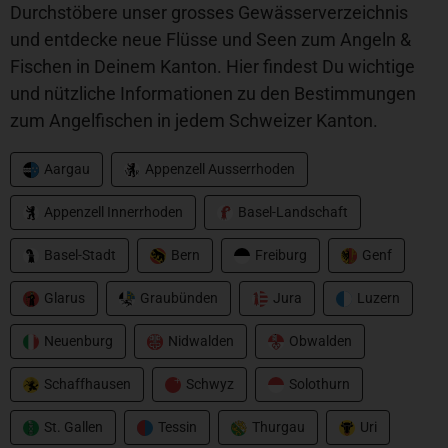
Durchstöbere unser grosses Gewässerverzeichnis
und entdecke neue Flüsse und Seen zum Angeln &
Fischen in Deinem Kanton. Hier findest Du wichtige
und nützliche Informationen zu den Bestimmungen
zum Angelfischen in jedem Schweizer Kanton.
Aargau
Appenzell Ausserrhoden
Appenzell Innerrhoden
Basel-Landschaft
Basel-Stadt
Bern
Freiburg
Genf
Glarus
Graubünden
Jura
Luzern
Neuenburg
Nidwalden
Obwalden
Schaffhausen
Schwyz
Solothurn
St. Gallen
Tessin
Thurgau
Uri