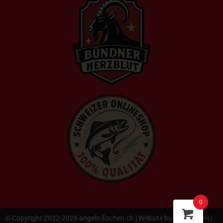
0
© Copyright 2022-2026 angeln-fischen.ch | Website by
pr24 GmbH
|