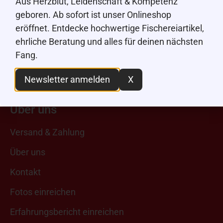
Aus Herzblut, Leidenschaft & Kompetenz
kontakt@angeln-fischen.ch
geboren. Ab sofort ist unser Onlineshop
Instagram
eröffnet. Entdecke hochwertige Fischereiartikel,
ehrliche Beratung und alles für deinen nächsten
Facebook
Fang.
Youtube
Newsletter anmelden
X
TikTok
Über uns
Versand & Zahlung
Über uns
Kontakt
Fotos einreichen
Erfahrungsbericht einreichen