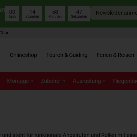
en
00
14
58
47
Newsletter anm
Tage
Stunden
Minuten
Sekunden
 Chur
Onlineshop
Touren & Guiding
Ferien & Reisen
Montage
Zubehör
Ausrüstung
Fliegenfi
und steht für funktionale Angelruten und Rollen mit eine