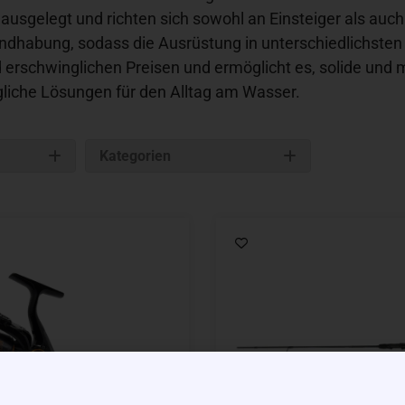
 ausgelegt und richten sich sowohl an Einsteiger als auc
ndhabung, sodass die Ausrüstung in unterschiedlichsten 
erschwinglichen Preisen und ermöglicht es, solide und 
ugliche Lösungen für den Alltag am Wasser.
Kategorien