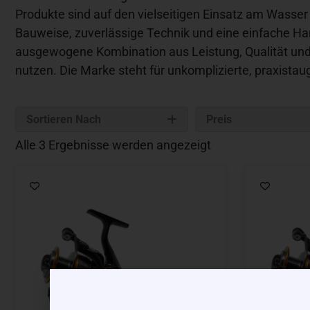
Produkte sind auf den vielseitigen Einsatz am Wasser
Bauweise, zuverlässige Technik und eine einfache Ha
ausgewogene Kombination aus Leistung, Qualität und 
nutzen. Die Marke steht für unkomplizierte, praxista
Sortieren Nach
Preis
Alle 3 Ergebnisse werden angezeigt