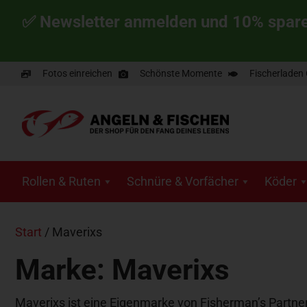
✅ Newsletter anmelden und 10% spar
Fotos einreichen
Schönste Momente
Fischerladen
Rollen & Ruten
Schnüre & Vorfächer
Köder
Start
/ Maverixs
Marke: Maverixs
Maverixs ist eine Eigenmarke von Fisherman’s Partner 