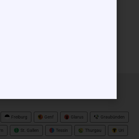
0m, 5-15g
n Deinem Kanton. Hier findest Du wichtige und
Freiburg
Genf
Glarus
Graubünden
rn
St. Gallen
Tessin
Thurgau
Uri