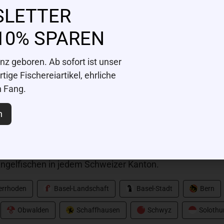
SLETTER
10% SPAREN
Maverixs
z geboren. Ab sofort ist unser
500
Avarus Light-Spin, 1.9
ige Fischereiartikel, ehrliche
CHF
79.00
n Fang.
n
hen?
 entdecke neue Flüsse und Seen zum Angeln & Fischen i
ngelfischen in jedem Schweizer Kanton.
nerrhoden
Basel-Landschaft
Basel-Stadt
Bern
Obwalden
Schaffhausen
Schwyz
Solothu