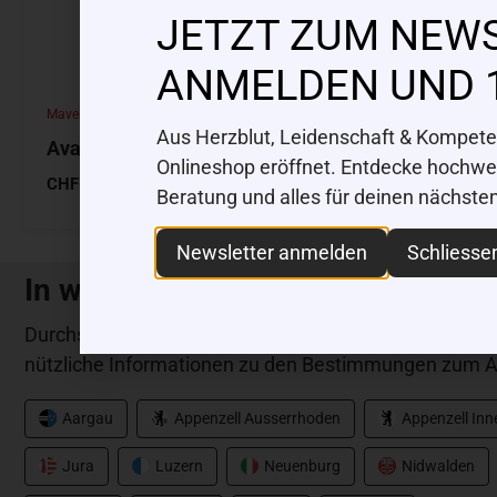
JETZT ZUM NEW
ANMELDEN UND 
Maverixs
Maverixs
Aus Herzblut, Leidenschaft & Kompeten
Avarus 1000
Avarus 2
Onlineshop eröffnet. Entdecke hochwert
CHF
55.00
CHF
59.00
Beratung und alles für deinen nächste
Newsletter anmelden
Schliesse
In welchem Kanton willst Du fisc
Durchstöbere unser grosses Gewässerverzeichnis und
nützliche Informationen zu den Bestimmungen zum A
Aargau
Appenzell Ausserrhoden
Appenzell In
Jura
Luzern
Neuenburg
Nidwalden