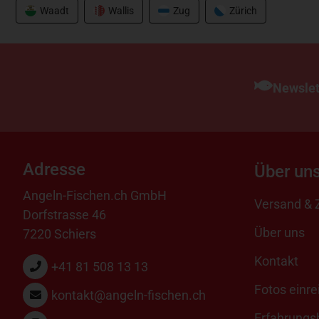
Waadt
Wallis
Zug
Zürich
Newslet
Adresse
Über un
Angeln-Fischen.ch GmbH
Versand & 
Dorfstrasse 46
Über uns
7220 Schiers
Kontakt
+41 81 508 13 13
Fotos einre
kontakt@angeln-fischen.ch
Erfahrungsb