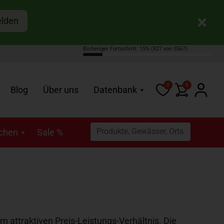
elden
Bisheriger Fortschritt: 15%
(827 von 5567)
0
0
Blog
Über uns
Datenbank
schen
Sale %
m attraktiven Preis-Leistungs-Verhältnis. Die