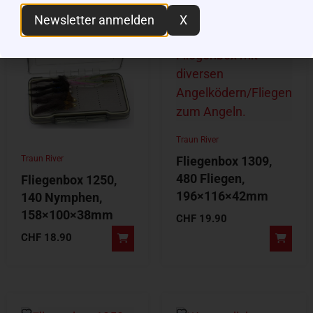
Newsletter anmelden
X
Traun River
Traun River
Fliegenbox 1309,
480 Fliegen,
Fliegenbox 1250,
196×116×42mm
140 Nymphen,
158×100×38mm
CHF
19.90
CHF
18.90