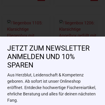
JETZT ZUM NEWSLETTER
ANMELDEN UND 10%
SPAREN
Traun River
Traun River
Fliegenbox 1105,
Fliegenbox 1206,
Aus Herzblut, Leidenschaft & Kompetenz
220 Fliegen,
260 Fliegen,
geboren. Ab sofort ist unser Onlineshop
128×96×38mm
158×100×38mm
eröffnet. Entdecke hochwertige Fischereiartikel,
CHF
15.90
CHF
18.90
ehrliche Beratung und alles für deinen nächsten
Fang.