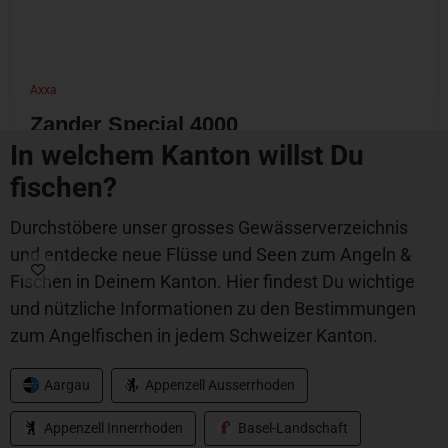
Axxa
Zander Special 4000
In welchem Kanton willst Du
CHF
69.00
fischen?
Durchstöbere unser grosses Gewässerverzeichnis
und entdecke neue Flüsse und Seen zum Angeln &
Fischen in Deinem Kanton. Hier findest Du wichtige
und nützliche Informationen zu den Bestimmungen
zum Angelfischen in jedem Schweizer Kanton.
Aargau
Appenzell Ausserrhoden
Appenzell Innerrhoden
Basel-Landschaft