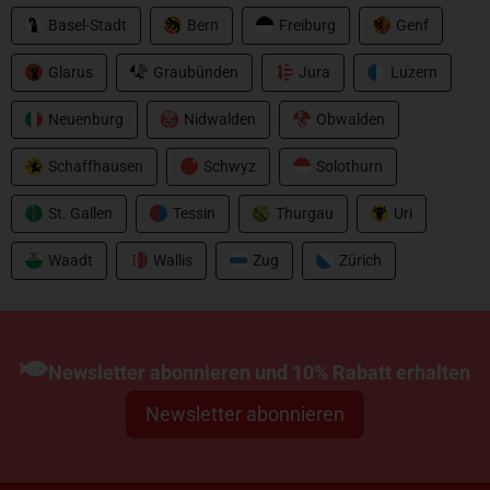
Basel-Stadt
Bern
Freiburg
Genf
Glarus
Graubünden
Jura
Luzern
Neuenburg
Nidwalden
Obwalden
Schaffhausen
Schwyz
Solothurn
St. Gallen
Tessin
Thurgau
Uri
Axxa
Waadt
Wallis
Zug
Zürich
Thanos 2000
CHF
39.00
Newsletter abonnieren und 10% Rabatt erhalten
Newsletter abonnieren