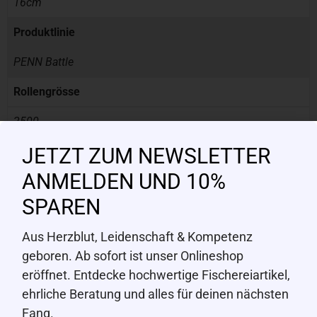
16cm
Produktlinie
PENN Battle
Rollengrösse
2500
JETZT ZUM NEWSLETTER
Schnureinzug
ANMELDEN UND 10%
84cm
SPAREN
Schnurfassung
Aus Herzblut, Leidenschaft & Kompetenz
235m
geboren. Ab sofort ist unser Onlineshop
Übersetzung
eröffnet. Entdecke hochwertige Fischereiartikel,
ehrliche Beratung und alles für deinen nächsten
6.2 : 1
Fang.