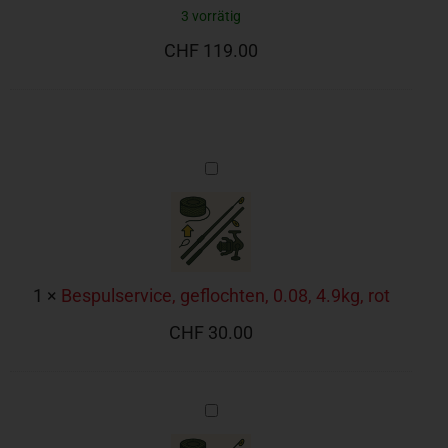
3 vorrätig
CHF
119.00
Bespulservice,
geflochten,
0.08,
4.9kg,
rot
1
×
Bespulservice, geflochten, 0.08, 4.9kg, rot
CHF
30.00
Bespulservice,
geflochten,
0.10,