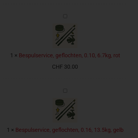
Bespulservice,
geflochten,
0.10,
6.7kg,
rot
1
×
Bespulservice, geflochten, 0.10, 6.7kg, rot
CHF
30.00
Bespulservice,
geflochten,
0.16,
13.5kg,
gelb
1
×
Bespulservice, geflochten, 0.16, 13.5kg, gelb