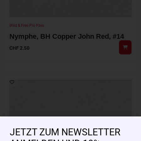
Wild & Free Pro Flies
Nymphe, BH Copper John Red, #14
CHF
2.50
JETZT ZUM NEWSLETTER