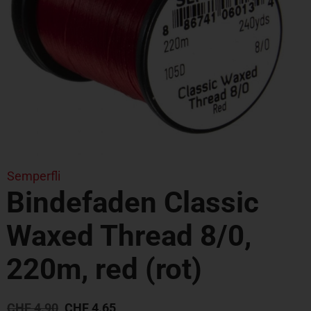
Semperfli
Bindefaden Classic
Waxed Thread 8/0,
220m, red (rot)
CHF
4.90
CHF
4.65