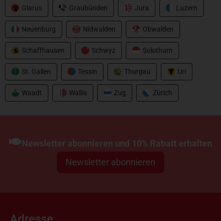
Glarus
Graubünden
Jura
Luzern
Neuenburg
Nidwalden
Obwalden
Schaffhausen
Schwyz
Solothurn
St. Gallen
Tessin
Thurgau
Uri
Waadt
Wallis
Zug
Zürich
Newsletter abonnieren und 10% Rabatt erhalten
Newsletter abonnieren
Adresse