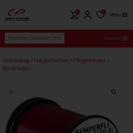
0
0
MENU
Produkte
Onlineshop
/
Fliegenfischen
/
Fliegenbinden
/
Bindefaden