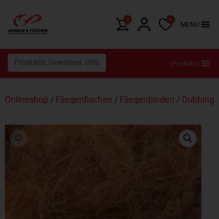
0
0
MENU
Produkte
Onlineshop
/
Fliegenfischen
/
Fliegenbinden
/
Dubbing