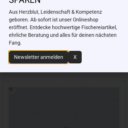
Aus Herzblut, Leidenschaft & Kompetenz
geboren. Ab sofort ist unser Onlineshop
eröffnet. Entdecke hochwertige Fischereiartikel,
ehrliche Beratung und alles für deinen nächsten
Wild & Free Pro Flies
Fang.
Nymphe, BH Copper John Red, #18
Newsletter anmelden
X
CHF
2.50