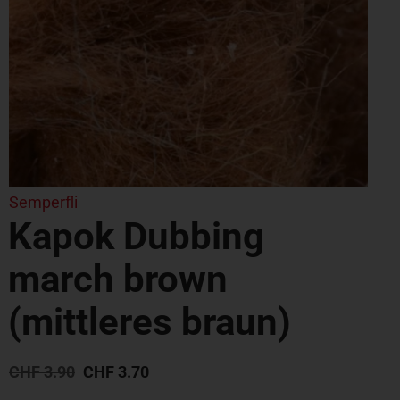
Semperfli
Kapok Dubbing
march brown
(mittleres braun)
CHF
3.90
CHF
3.70