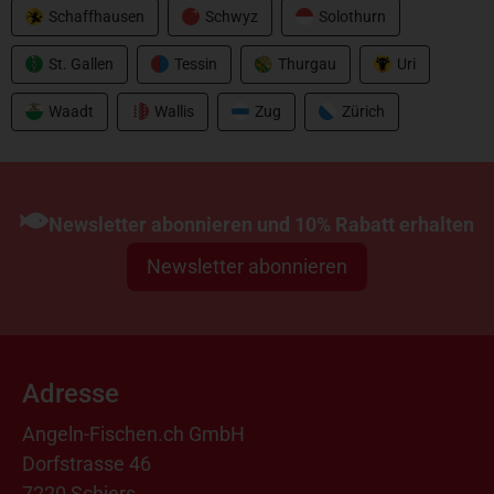
Schaffhausen
Schwyz
Solothurn
St. Gallen
Tessin
Thurgau
Uri
Waadt
Wallis
Zug
Zürich
Newsletter abonnieren und 10% Rabatt erhalten
Newsletter abonnieren
Adresse
Angeln-Fischen.ch GmbH
Dorfstrasse 46
7220 Schiers