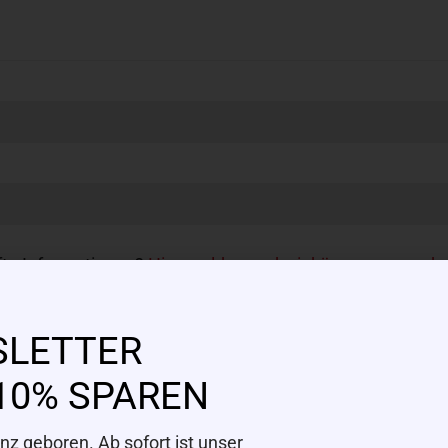
fte Informationen?
Hier melden und wir kümmern uns da
SLETTER
10% SPAREN
z geboren. Ab sofort ist unser