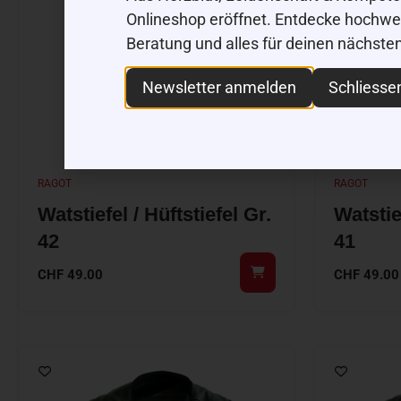
Onlineshop eröffnet. Entdecke hochwert
Beratung und alles für deinen nächste
Newsletter anmelden
Schliesse
RAGOT
RAGOT
Watstiefel / Hüftstiefel Gr.
Watstief
42
41
CHF
49.00
CHF
49.00