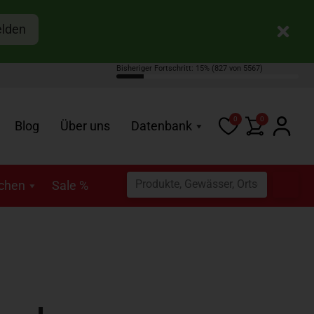
elden
Bisheriger Fortschritt: 15%
(827 von 5567)
0
0
Blog
Über uns
Datenbank
schen
Sale %