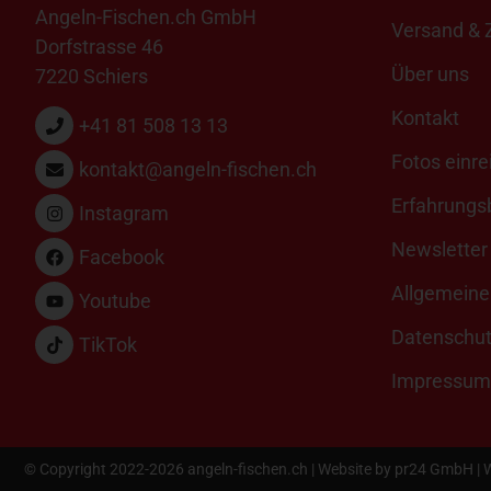
Angeln-Fischen.ch GmbH
Versand & 
Dorfstrasse 46
Über uns
7220 Schiers
Kontakt
+41 81 508 13 13
Fotos einre
kontakt@angeln-fischen.ch
Erfahrungsb
Instagram
Newsletter
Facebook
Allgemeine
Youtube
Datenschu
TikTok
Impressum
© Copyright 2022-2026 angeln-fischen.ch | Website by
pr24 GmbH
| 