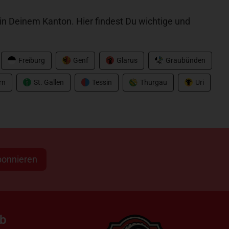
n Deinem Kanton. Hier findest Du wichtige und
Freiburg
Genf
Glarus
Graubünden
rn
St. Gallen
Tessin
Thurgau
Uri
bonnieren
ab