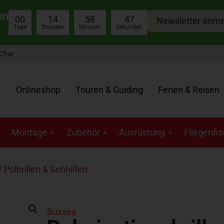
en
00
14
58
46
Newsletter anm
Tage
Stunden
Minuten
Sekunden
 Chur
Onlineshop
Touren & Guiding
Ferien & Reisen
Montage
Zubehör
Ausrüstung
Fliegenfi
/
Polbrillen & Sehhilfen
Suxxes