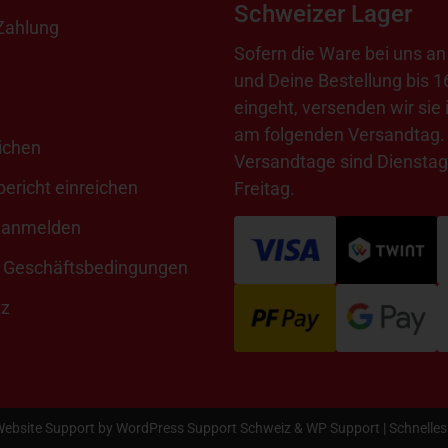
Schweizer Lager
Zahlung
Sofern die Ware bei uns an 
und Deine Bestellung bis 1
eingeht, versenden wir sie 
am folgenden Versandtag.
ichen
Versandtage sind Dienstag
ericht einreichen
Freitag.
 anmelden
 Geschäftsbedingungen
tz
Website Support by
WordPress Support Schweiz
&
WP Support
| Schnelle