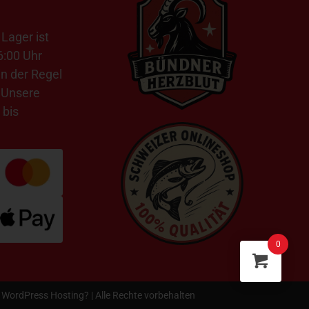
Lager ist
6:00 Uhr
in der Regel
 Unsere
 bis
0
s
WordPress Hosting
? | Alle Rechte vorbehalten