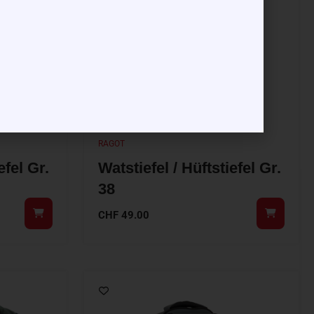
RAGOT
efel Gr.
Watstiefel / Hüftstiefel Gr.
38
CHF
49.00