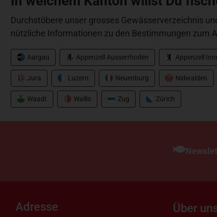
In welchem Kanton willst Du fisc
Durchstöbere unser grosses Gewässerverzeichnis und
nützliche Informationen zu den Bestimmungen zum A
Aargau
Appenzell Ausserrhoden
Appenzell In
Jura
Luzern
Neuenburg
Nidwalden
Waadt
Wallis
Zug
Zürich
Newslet
Adresse
Über un