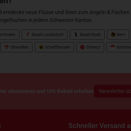
hen?
 entdecke neue Flüsse und Seen zum Angeln & Fischen i
ngelfischen in jedem Schweizer Kanton.
nerrhoden
Basel-Landschaft
Basel-Stadt
Bern
Obwalden
Schaffhausen
Schwyz
Solothu
Newsletter a
ter abonnieren und 10% Rabatt erhalten
s
Schneller Versand 