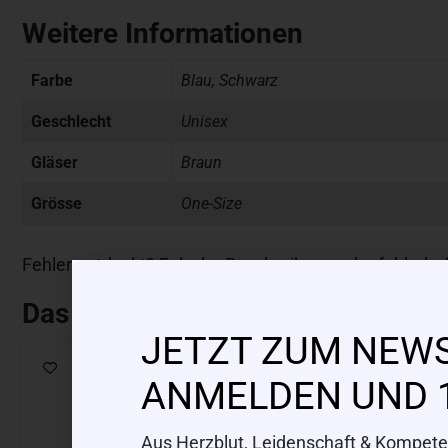
Weitere Informationen
Farbe
Blau, Schwarz
Geschlecht
Unisex
Gläser
Braun
Grösse
One-Size
Fehler entdeckt? Falsche Beschreibung oder fehlerha
Das könnte Dir auch gefallen
JETZT ZUM NEW
ANMELDEN UND 
Aus Herzblut, Leidenschaft & Kompeten