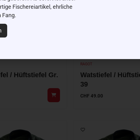
ige Fischereiartikel, ehrliche
n Fang.
n
RAGOT
el / Hüftstiefel Gr.
Watstiefel / Hüftsti
39
CHF
49.00