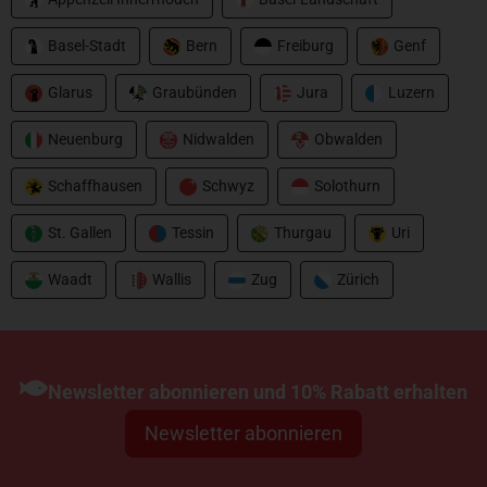
Basel-Stadt
Bern
Freiburg
Genf
Glarus
Graubünden
Jura
Luzern
Neuenburg
Nidwalden
Obwalden
Schaffhausen
Schwyz
Solothurn
St. Gallen
Tessin
Thurgau
Uri
Waadt
Wallis
Zug
Zürich
Newsletter abonnieren und 10% Rabatt erhalten
Newsletter abonnieren