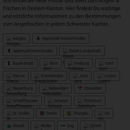
und entdecke neue Flüsse und Seen zum Angeln &
Fischen in Deinem Kanton. Hier findest Du wichtige
und nützliche Informationen zu den Bestimmungen
zum Angelfischen in jedem Schweizer Kanton.
Aargau
Appenzell Ausserrhoden
Appenzell Innerrhoden
Basel-Landschaft
Basel-Stadt
Bern
Freiburg
Genf
Glarus
Graubünden
Jura
Luzern
Neuenburg
Nidwalden
Obwalden
Schaffhausen
Schwyz
Solothurn
St. Gallen
Tessin
Thurgau
Uri
Waadt
Wallis
Zug
Zürich