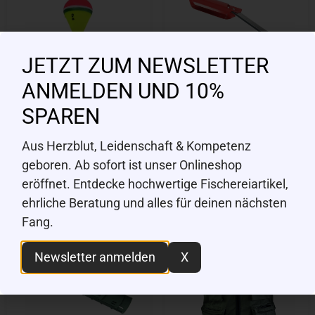
JETZT ZUM NEWSLETTER
ANMELDEN UND 10%
RAGOT
RAGOT
SPAREN
Cerou Forellenpose,
Fischerrutenhalter
6g
faltbar aus Metall
Aus Herzblut, Leidenschaft & Kompetenz
CHF
3.50
CHF
7.90
geboren. Ab sofort ist unser Onlineshop
eröffnet. Entdecke hochwertige Fischereiartikel,
ehrliche Beratung und alles für deinen nächsten
Fang.
Newsletter anmelden
X