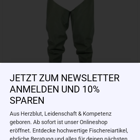
JETZT ZUM NEWSLETTER
ANMELDEN UND 10%
SPAREN
RAGOT
Aus Herzblut, Leidenschaft & Kompetenz
Watstiefel / Hüftstiefel Gr. 38
geboren. Ab sofort ist unser Onlineshop
eröffnet. Entdecke hochwertige Fischereiartikel,
CHF
49.00
ehrliche Beratung und alles für deinen nächsten