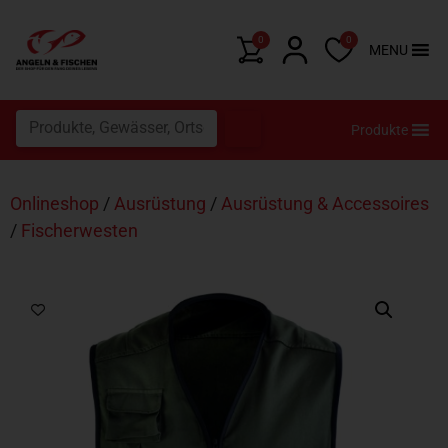
0
0
MENU
Produkte
Onlineshop
/
Ausrüstung
/
Ausrüstung & Accessoires
/
Fischerwesten