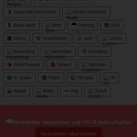
Abu Garcia
Appenzell Innerrhoden
Basel-Landschaft
Beast Pro Rucksack
Basel-Stadt
Bern
Freiburg
Genf
CHF
139.00
Glarus
Graubünden
Jura
Luzern
Neuenburg
Nidwalden
Obwalden
Schaffhausen
Schwyz
Solothurn
St. Gallen
Tessin
Thurgau
Uri
Waadt
Wallis
Zug
Zürich
Newsletter abonnieren und 10% Rabatt erhalten
Newsletter abonnieren