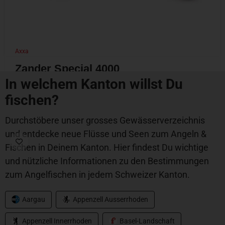
Axxa
Zander Special 4000
In welchem Kanton willst Du
CHF
69.00
fischen?
Durchstöbere unser grosses Gewässerverzeichnis
und entdecke neue Flüsse und Seen zum Angeln &
Fischen in Deinem Kanton. Hier findest Du wichtige
und nützliche Informationen zu den Bestimmungen
zum Angelfischen in jedem Schweizer Kanton.
Aargau
Appenzell Ausserrhoden
Appenzell Innerrhoden
Basel-Landschaft