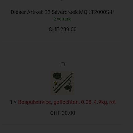
Dieser Artikel:
22 Silvercreek MQ LT2000S-H
2 vorrätig
CHF
239.00
Bespulservice,
geflochten,
0.08,
4.9kg,
rot
1
×
Bespulservice, geflochten, 0.08, 4.9kg, rot
CHF
30.00