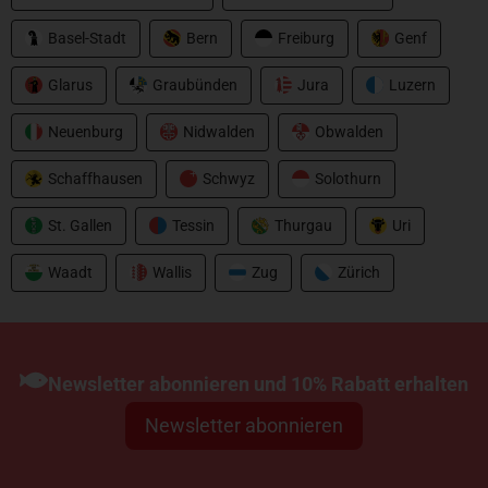
Basel-Stadt
Bern
Freiburg
Genf
Glarus
Graubünden
Jura
Luzern
Neuenburg
Nidwalden
Obwalden
Schaffhausen
Schwyz
Solothurn
St. Gallen
Tessin
Thurgau
Uri
Axxa
Waadt
Wallis
Zug
Zürich
Thanos 2000
CHF
39.00
Newsletter abonnieren und 10% Rabatt erhalten
Newsletter abonnieren