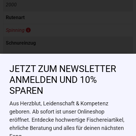
2000
Rutenart
Spinning
Schnureinzug
76cm pro Kurbelumdrehung
JETZT ZUM NEWSLETTER
Schnurfassung
ANMELDEN UND 10%
150m
SPAREN
Zielfisch
Aus Herzblut, Leidenschaft & Kompetenz
Egli (Barsch)
,
Forelle
,
Karpfen
,
Weissfisch
geboren. Ab sofort ist unser Onlineshop
eröffnet. Entdecke hochwertige Fischereiartikel,
Übersetzung
ehrliche Beratung und alles für deinen nächsten
5.8 : 1