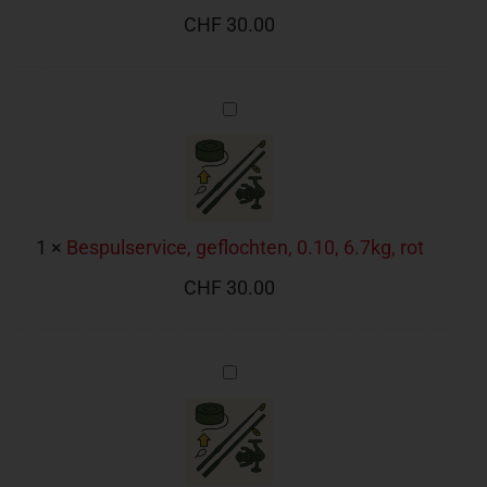
CHF
30.00
Bespulservice,
geflochten,
0.10,
6.7kg,
rot
1
×
Bespulservice, geflochten, 0.10, 6.7kg, rot
CHF
30.00
Bespulservice,
geflochten,
0.16,
13.5kg,
gelb