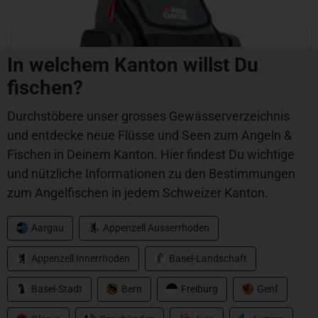
In welchem Kanton willst Du
fischen?
Durchstöbere unser grosses Gewässerverzeichnis
und entdecke neue Flüsse und Seen zum Angeln &
Fischen in Deinem Kanton. Hier findest Du wichtige
und nützliche Informationen zu den Bestimmungen
zum Angelfischen in jedem Schweizer Kanton.
Aargau
Appenzell Ausserrhoden
Abu Garcia
Appenzell Innerrhoden
Basel-Landschaft
Beast Pro Rucksack
Basel-Stadt
Bern
Freiburg
Genf
CHF
139.00