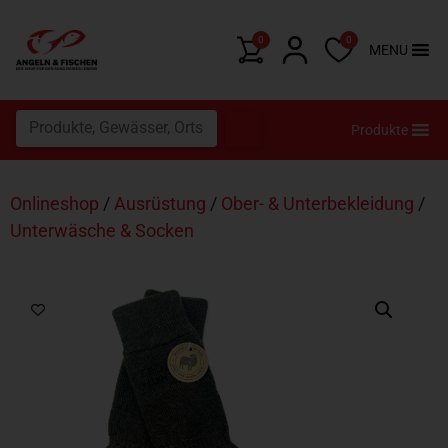
0
0
MENU
Produkte
Onlineshop
/
Ausrüstung
/
Ober- & Unterbekleidung
/
Unterwäsche & Socken