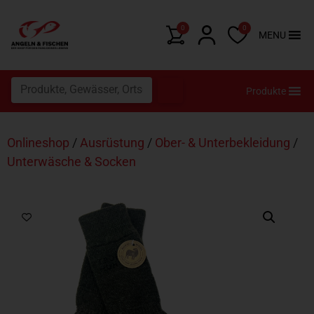
0
0
MENU
Produkte
Onlineshop
/
Ausrüstung
/
Ober- & Unterbekleidung
/
Unterwäsche & Socken