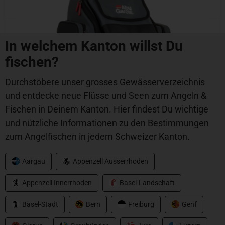
In welchem Kanton willst Du
fischen?
Durchstöbere unser grosses Gewässerverzeichnis
und entdecke neue Flüsse und Seen zum Angeln &
Fischen in Deinem Kanton. Hier findest Du wichtige
und nützliche Informationen zu den Bestimmungen
zum Angelfischen in jedem Schweizer Kanton.
Aargau
Appenzell Ausserrhoden
Abu Garcia
Appenzell Innerrhoden
Basel-Landschaft
Beast Pro Rucksack
Basel-Stadt
Bern
Freiburg
Genf
CHF
139.00