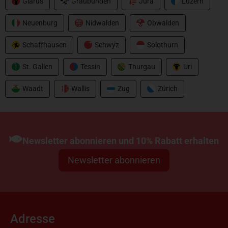
Glarus
Graubünden
Jura
Luzern
Neuenburg
Nidwalden
Obwalden
Schaffhausen
Schwyz
Solothurn
St. Gallen
Tessin
Thurgau
Uri
Waadt
Wallis
Zug
Zürich
Newsletter abonnieren und 10% Rabatt erhalten
Newsletter abonnieren
Adresse