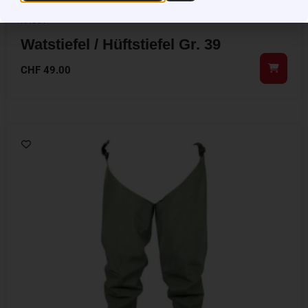
RAGOT
Watstiefel / Hüftstiefel Gr. 39
CHF
49.00