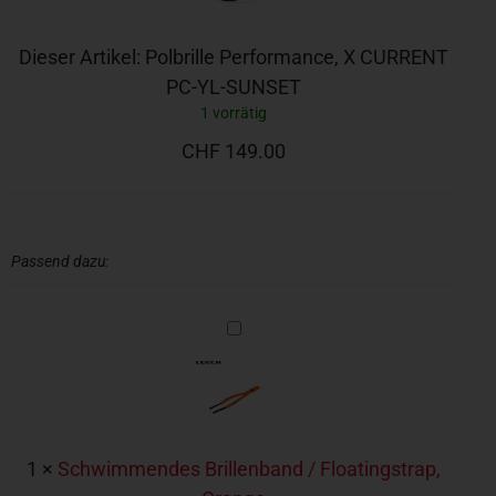
YL-
SUNSET
Dieser Artikel:
Polbrille Performance, X CURRENT
PC-YL-SUNSET
1 vorrätig
CHF
149.00
Passend dazu:
Schwimmendes
Brillenband
/
Floatingstrap,
Orange
1
×
Schwimmendes Brillenband / Floatingstrap,