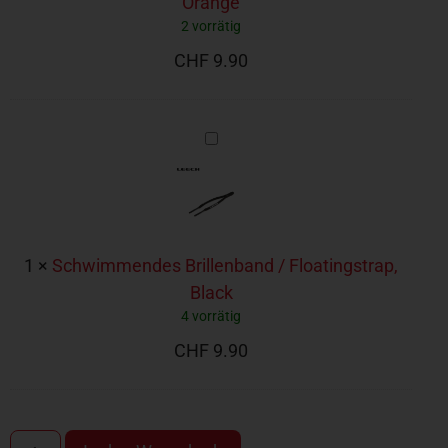
Orange
2 vorrätig
CHF
9.90
Schwimmendes
Brillenband
/
Floatingstrap,
Black
1
×
Schwimmendes Brillenband / Floatingstrap,
Black
4 vorrätig
CHF
9.90