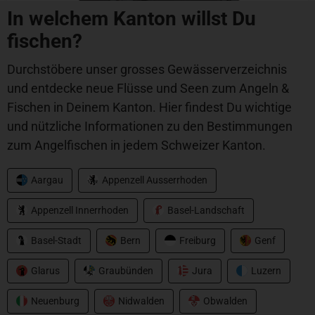
In welchem Kanton willst Du
fischen?
Durchstöbere unser grosses Gewässerverzeichnis
und entdecke neue Flüsse und Seen zum Angeln &
Fischen in Deinem Kanton. Hier findest Du wichtige
und nützliche Informationen zu den Bestimmungen
zum Angelfischen in jedem Schweizer Kanton.
Aargau
Appenzell Ausserrhoden
Abu Garcia
Appenzell Innerrhoden
Basel-Landschaft
Beast Pro Rucksack
Basel-Stadt
Bern
Freiburg
Genf
CHF
139.00
Glarus
Graubünden
Jura
Luzern
Neuenburg
Nidwalden
Obwalden