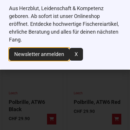
Aus Herzblut, Leidenschaft & Kompetenz
CHF
29.90
CHF
29.90
geboren. Ab sofort ist unser Onlineshop
eröffnet. Entdecke hochwertige Fischereiartikel,
ehrliche Beratung und alles für deinen nächsten
Fang.
Newsletter anmelden
X
Leech
Leech
Polbrille, ATW6
Polbrille, ATW6 Red
Black
CHF
29.90
CHF
29.90