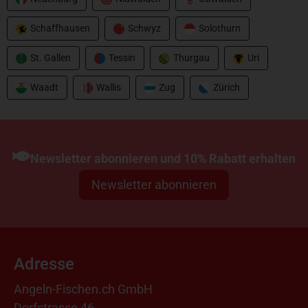
Schaffhausen
Schwyz
Solothurn
St. Gallen
Tessin
Thurgau
Uri
Waadt
Wallis
Zug
Zürich
Newsletter abonnieren und 10% Rabatt erhalten
Newsletter abonnieren
Adresse
Angeln-Fischen.ch GmbH
Dorfstrasse 46