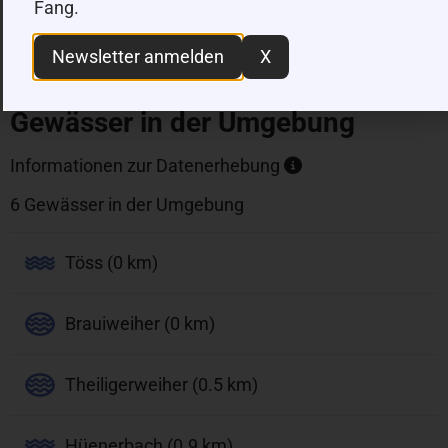
Fang.
|
©
contributors
Leaflet
OpenStreetMap
Newsletter anmelden
X
Gewässer in der Umgebung
Informationen zur Datenerhebung
6 Gewässer in der Umgebung
Töss (0 km)
Brauiweiher (0 km)
Theiligerweiher (0.5 km)
Hüenerbach (0.9 km)