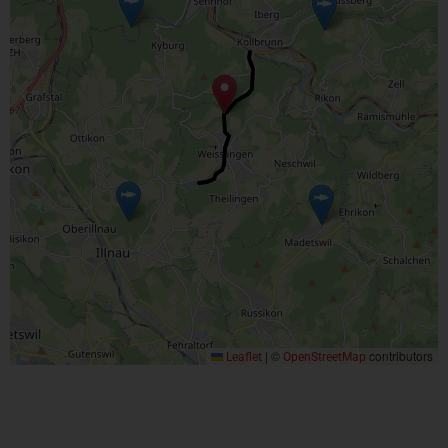
|
©
contributors
Leaflet
OpenStreetMap