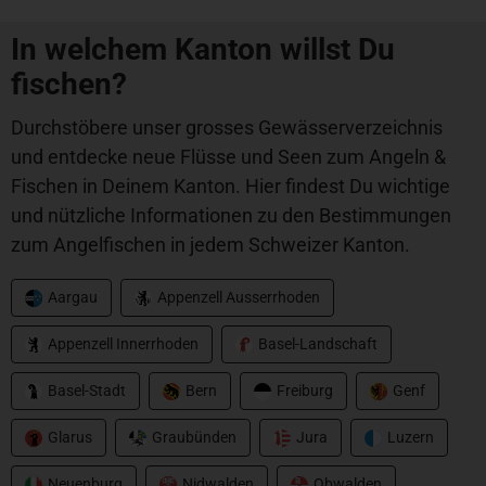
In welchem Kanton willst Du
fischen?
Durchstöbere unser grosses Gewässerverzeichnis
und entdecke neue Flüsse und Seen zum Angeln &
Fischen in Deinem Kanton. Hier findest Du wichtige
und nützliche Informationen zu den Bestimmungen
zum Angelfischen in jedem Schweizer Kanton.
Aargau
Appenzell Ausserrhoden
Appenzell Innerrhoden
Basel-Landschaft
Basel-Stadt
Bern
Freiburg
Genf
Glarus
Graubünden
Jura
Luzern
Neuenburg
Nidwalden
Obwalden