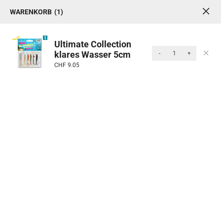
WARENKORB
1
1
0
MENU
Ultimate Collection
klares Wasser 5cm
-
+
Produkte
CHF
9.05
Newsletter
Sichere dir ✨ 10% Rabatt in unserem Onlineshop 🎣
und bleibe immer auf dem neuesten Stand rund um
Angeln-Fischen.ch und den Fischerladen Chur.
Der Gutschein ist nur online einlösbar und nur einmal
pro Kunde gültig. Der Gutschein ist nur online
einlösbar und nur einmal pro Kunde gültig. Nicht