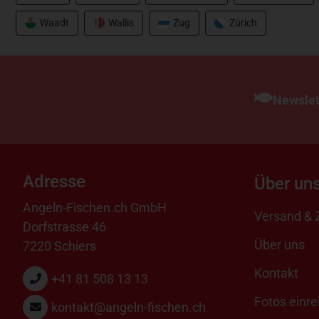
Waadt
Wallis
Zug
Zürich
Newslet
Adresse
Über un
Angeln-Fischen.ch GmbH
Versand & 
Dorfstrasse 46
Über uns
7220 Schiers
Kontakt
+41 81 508 13 13
Fotos einre
kontakt@angeln-fischen.ch