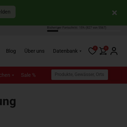
elden
Bisheriger Fortschritt: 15%
(827 von 5567)
0
0
Blog
Über uns
Datenbank
schen
Sale %
ung