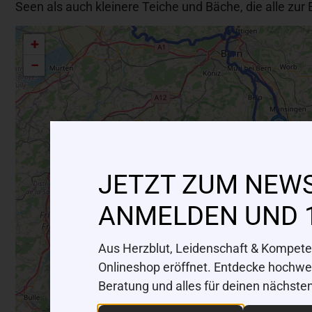
Seen als auch kleinere Teiche und Bäche, die alle zur 
+
−
JETZT ZUM NEW
ANMELDEN UND 
Aus Herzblut, Leidenschaft & Kompeten
Onlineshop eröffnet. Entdecke hochwert
Beratung und alles für deinen nächste