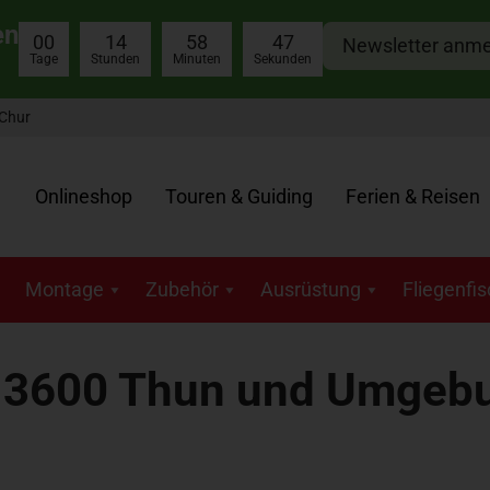
en
00
14
58
46
Newsletter anm
Tage
Stunden
Minuten
Sekunden
 Chur
Onlineshop
Touren & Guiding
Ferien & Reisen
Montage
Zubehör
Ausrüstung
Fliegenfi
n 3600 Thun und Umgeb