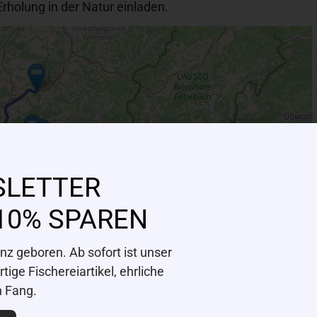
Erholung in der Natur einladen.
SLETTER
10% SPAREN
z geboren. Ab sofort ist unser
ige Fischereiartikel, ehrliche
n Fang.