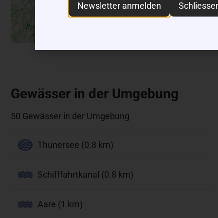
Newsletter anmelden
Schliesse
Gewässer in der Umgebung
50 Gewässer in der Umgebung
Thunersee (0.8 km)
Schifffahrtkanal (0.8 km)
Aare (1 km)