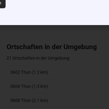
n
|
©
contributors
Leaflet
OpenStreetMap
Ortschaften in der Umgebung
21 Ortschaften in der Umgebung
3602 Thun (1.2 km)
3604 Thun (1.3 km)
3608 Thun (2.1 km)