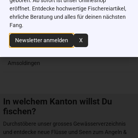
geboren. Ab sofort ist unser Onlineshop
eröffnet. Entdecke hochwertige Fischereiartikel,
ehrliche Beratung und alles für deinen nächsten
Mehr anzeigen
Fang.
Newsletter anmelden
X
Gemeinden
Amsoldingen
In welchem Kanton willst Du
fischen?
Durchstöbere unser grosses Gewässerverzeichnis
und entdecke neue Flüsse und Seen zum Angeln &