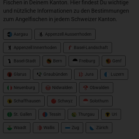
Fischen in Deinem Kanton. Hier findest Du wichtige
und nützliche Informationen zu den Bestimmungen
zum Angelfischen in jedem Schweizer Kanton.
Aargau
Appenzell Ausserrhoden
Appenzell Innerrhoden
Basel-Landschaft
Basel-Stadt
Bern
Freiburg
Genf
Glarus
Graubünden
Jura
Luzern
Neuenburg
Nidwalden
Obwalden
Schaffhausen
Schwyz
Solothurn
St. Gallen
Tessin
Thurgau
Uri
Waadt
Wallis
Zug
Zürich