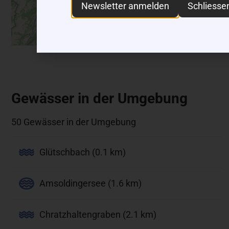
Newsletter anmelden
Schliesse
Gewässer in der Umgebung
50 Gewässer in der Umgebung
Glütschbach (0.1 km)
Amsoldingersee (1.6 km)
Chratzhaltengraben (2.1 km)