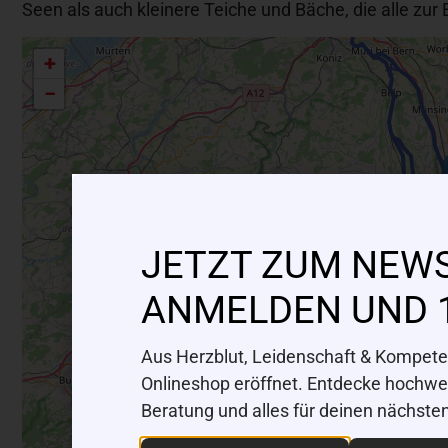
Seen als auch kleinere Teiche und Bäche, die alle zur 
+
−
JETZT ZUM NEW
ANMELDEN UND 
Aus Herzblut, Leidenschaft & Kompeten
Onlineshop eröffnet. Entdecke hochwert
Beratung und alles für deinen nächste