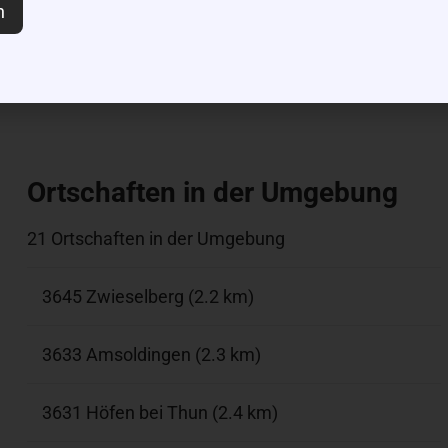
n
|
©
contributors
Leaflet
OpenStreetMap
Ortschaften in der Umgebung
21 Ortschaften in der Umgebung
3645 Zwieselberg (2.2 km)
3633 Amsoldingen (2.3 km)
3631 Höfen bei Thun (2.4 km)