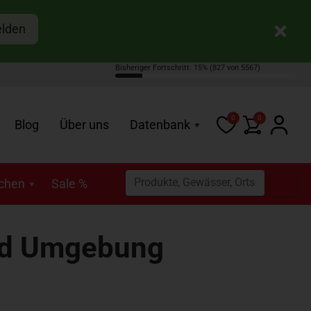
elden
Bisheriger Fortschritt: 15%
(827 von 5567)
0
0
Blog
Über uns
Datenbank
schen
Sale %
und Umgebung