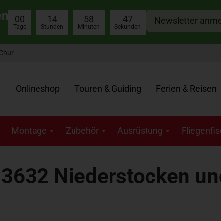
en
00
14
58
46
Newsletter anm
Tage
Stunden
Minuten
Sekunden
 Chur
Onlineshop
Touren & Guiding
Ferien & Reisen
Montage
Zubehör
Ausrüstung
Fliegenfi
n 3632 Niederstocken 