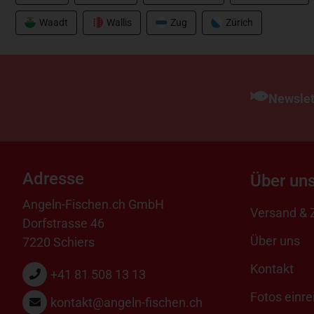
Waadt
Wallis
Zug
Zürich
Newslet
Adresse
Über un
Angeln-Fischen.ch GmbH
Versand & 
Dorfstrasse 46
Über uns
7220 Schiers
Kontakt
+41 81 508 13 13
Fotos einre
kontakt@angeln-fischen.ch