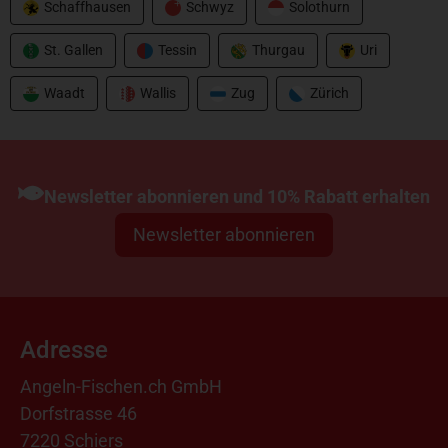
Schaffhausen
Schwyz
Solothurn
St. Gallen
Tessin
Thurgau
Uri
Waadt
Wallis
Zug
Zürich
Newsletter abonnieren und 10% Rabatt erhalten
Newsletter abonnieren
Adresse
Angeln-Fischen.ch GmbH
Dorfstrasse 46
7220 Schiers